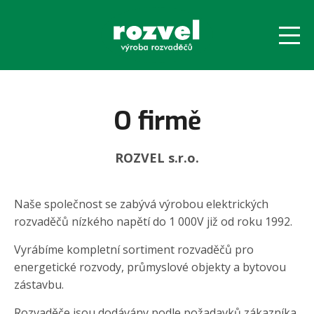
ÚVOD
O firmě
VÝROBA
ROZVEL s.r.o.
REVIZE
Naše společnost se zabývá výrobou elektrických
O FIRMĚ
rozvaděčů nízkého napětí do 1 000V již od roku 1992.
Vyrábíme kompletní sortiment rozvaděčů pro
KONTAKT
energetické rozvody, průmyslové objekty a bytovou
zástavbu.
POPTÁVKA
Rozvaděče jsou dodávány podle požadavků zákazníka