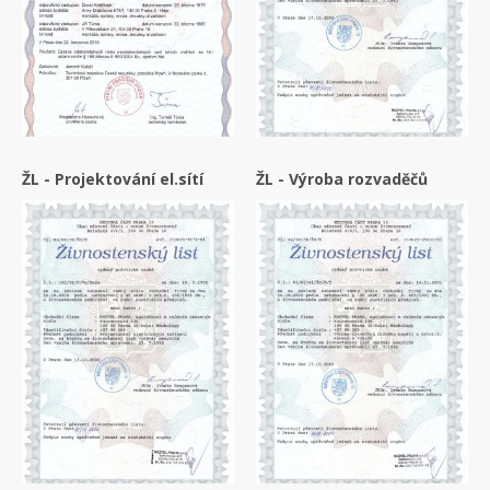
ŽL - Projektování el.sítí
ŽL - Výroba rozvaděčů