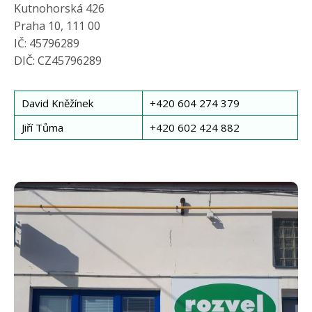
Kutnohorská 426
Praha 10, 111 00
IČ: 45796289
DIČ: CZ45796289
David Kněžínek
+420 604 274 379
Jiří Tůma
+420 602 424 882